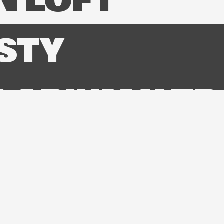
N LOFT
STY
LARIUM X TB
 IS UR OASC