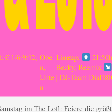
t: € 1/6/9/12,
Obe
Lineup:
21:50h
n
,
Becky, Reemix
Unte
| DJ-Team Dial18
n
amstag im The Loft: Feiere die größt