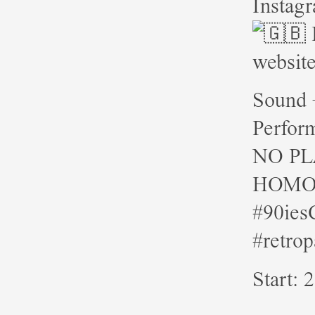
Instag
E
websit
Sound +
Perform
NO PL
HOMO
#90ies
#retrop
Start: 2