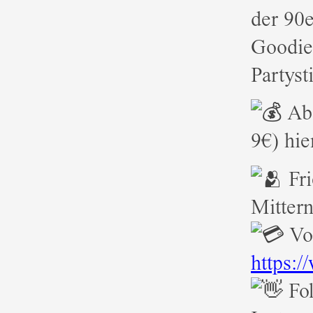
der 90e
Goodies
Partys
Abe
9€) hie
Fri
Mittern
Vor
https:/
Fo