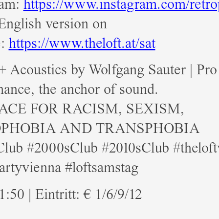
ram:
https://www.instagram.com/retro
nglish version on
e:
https://www.theloft.at/sat
 Acoustics by Wolfgang Sauter | Pro
ance, the anchor of sound.
ACE FOR RACISM, SEXISM,
PHOBIA AND TRANSPHOBIA
Club #2000sClub #2010sClub #theloft
artyvienna #loftsamstag
1:50 | Eintritt: € 1/6/9/12