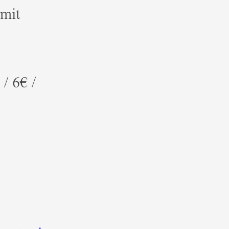
 mit
/ 6€ /