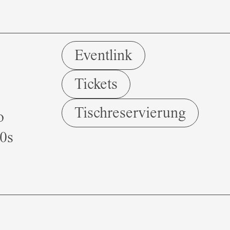
Eventlink
Tickets
Tischreservierung
o
0s