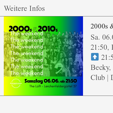
Weitere Infos
2000s &
Sa. 06
21:50, E
21:5
Becky,
Club |