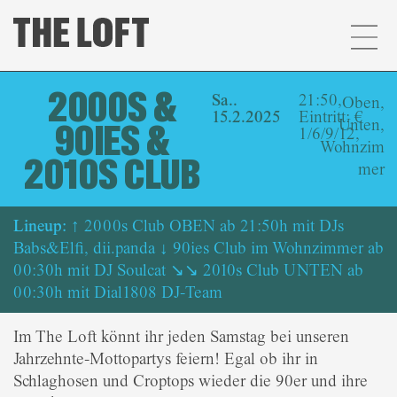
2000S &
Sa..
21:50,
Oben
,
15.2.2025
Eintritt: €
Unten
,
90IES &
1/6/9/12,
Wohnzim
2010S CLUB
mer
Lineup:
↑ 2000s Club OBEN ab 21:50h mit DJs
Babs&Elfi, dii.panda ↓ 90ies Club im Wohnzimmer ab
00:30h mit DJ Soulcat ↘↘ 2010s Club UNTEN ab
00:30h mit Dial1808 DJ-Team
Im The Loft könnt ihr jeden Samstag bei unseren
Jahrzehnte-Mottopartys feiern! Egal ob ihr in
Schlaghosen und Croptops wieder die 90er und ihre