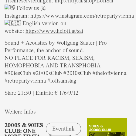
Tischreservierungen:
http://ntry.at/shop/LoftSat
Follow us @
Instagram:
https://www.instagram.com/retropartyvienna
English version on
website:
https://www.theloft.at/sat
Sound + Acoustics by Wolfgang Sauter | Pro
Performance, the anchor of sound.
NO PLACE FOR RACISM, SEXISM,
HOMOPHOBIA AND TRANSPHOBIA
#90iesClub #2000sClub #2010sClub #theloftvienna
#retropartyvienna #loftsamstag
Start: 21:50 | Eintritt: € 1/6/9/12
Weitere Infos
2000S & 90IES
Eventlink
CLUB: ONE