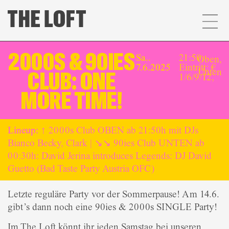
2000S & 90IES
Sa..
21:50,
Oben
,
7.6.2025
Eintritt: €
Unten
CLUB: ONE
1/6/9/12,
MORE TIME!
Lineup:
↑ 2000s Club OBEN ab 21:50h mit DJs
Bianco Becky, Clark | ↘↘ 90ies Club UNTEN ab
00:30h: David Jerina introduces Legends: DJ David
Guetto (Bad Taste Party Austria OFC)
Letzte reguläre Party vor der Sommerpause! Am 14.6.
gibt’s dann noch eine 90ies & 2000s SINGLE Party!
Im The Loft könnt ihr jeden Samstag bei unseren