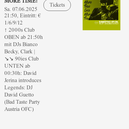
MORE TIME!
Tickets
Sa. 07.06.2025
21:50, Eintritt: €
1/6/9/12
↑ 2000s Club
OBEN ab 21:50h
mit DJs Bianco
Becky, Clark |
↘↘ 90ies Club
UNTEN ab
00:30h: David
Jerina introduces
Legends: DJ
David Guetto
(Bad Taste Party
Austria OFC)