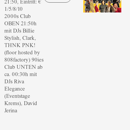
21:50, Eintritt: €
1/5/8/10
2000s Club
OBEN 21:50h
mit DJs Billie
Stylish, Clark,
THNK PNK!
(floor hosted by
808factory) 90ies
Club UNTEN ab
ca. 00:30h mit
DJs Riva
Elegance
(Eventstage
Krems), David
Jerina