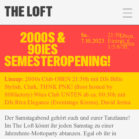
2000S &
Sa..
21:50,
Oben
,
7.10.2023
Eintritt: €
Unten
90IES
1/5/8/10,
SEMESTEROPENING!
Lineup:
2000s Club OBEN 21:50h mit DJs Billie
Stylish, Clark, THNK PNK! (floor hosted by
808factory) 90ies Club UNTEN ab ca. 00:30h mit
DJs Riva Elegance (Eventstage Krems), David Jerina
Der Samstagabend gehört euch und eurer Tanzlaune!
Im The Loft könnt ihr jeden Samstag zu einer
Jahrzehnte-Mottoparty abtanzen. Egal ob ihr in