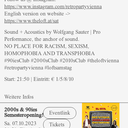
https://www.instagram.com/retropartyvienna
English version on website ->
https://www.theloft.at/sat
Sound + Acoustics by Wolfgang Sauter | Pro
Performance, the anchor of sound.
NO PLACE FOR RACISM, SEXISM,
HOMOPHOBIA AND TRANSPHOBIA
#90iesClub #2000sClub #2010sClub #theloftvienna
#retropartyvienna #loftsamstag
Start: 21:50 | Eintritt: € 1/5/8/10
Weitere Infos
2000s & 90ies
Eventlink
Semesteropening!
Sa. 07.10.2023
Tickets