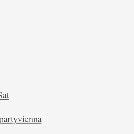
Sat
partyvienna