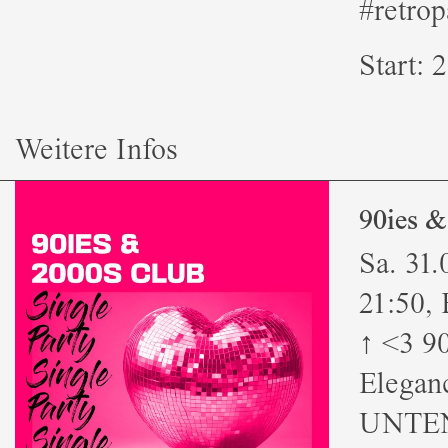
#retrop
Start: 2
Weitere Infos
90ies 
Sa. 31.
21:50, E
↑ <3 9
Elegan
UNTEN 