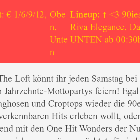
t: € 1/6/9/12,
Obe
Lineup:
↑ <3 90ie
n
,
Riva Elegance, Da
Unte
UNTEN ab 00:30h 
n
he Loft könnt ihr jeden Samstag bei
 Jahrzehnte-Mottopartys feiern! Egal
laghosen und Croptops wieder die 90
verkennbaren Hits erleben wollt, ode
end mit den One Hit Wonders der Nu