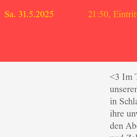
Sa. 31.5.2025
21:50, Eintrit
<3 Im T
unseren
in Sch
ihre un
den Ab