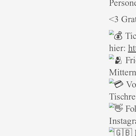
Person
<3 Gra
Tic
hier:
ht
Fri
Mittern
Vo
Tischr
Fo
Instag
E