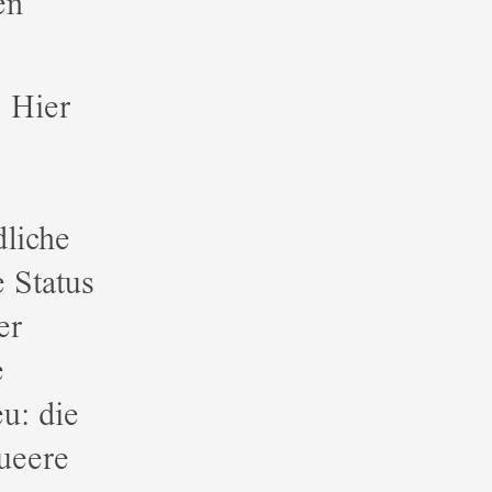
en
 Hier
dliche
 Status
er
e
u: die
ueere