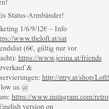
en!
tis Status-Armbänder!
keting 1/6/9/12€ – Info
tps://www.theloft.at/sat
endslist (6€, gültig nur vor
acht):
https://www.jerina.at/friends
rverkauf &
eservierungen:
http://ntry.at/shop/Loft
llow us @
ram:
https://www.instagram.com/retro
nglish version on