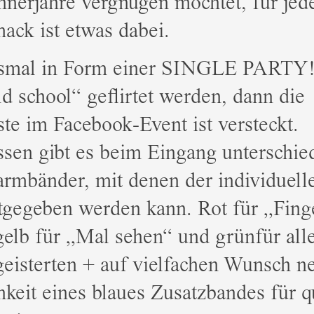
nerjahre vergnügen möchtet, für jed
ck ist etwas dabei.
smal in Form einer SINGLE PARTY!
ld school“ geflirtet werden, dann die
ste im Facebook-Event ist versteckt.
ssen gibt es beim Eingang unterschie
rmbänder, mit denen der individuelle
tgegeben werden kann. Rot für „Fing
elb für „Mal sehen“ und grünfür all
geisterten + auf vielfachen Wunsch ne
keit eines blaues Zusatzbandes für q