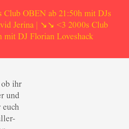
s Club OBEN ab 21:50h mit DJs
vid Jerina | ↘↘ <3 2000s Club
mit DJ Florian Loveshack
 ob ihr
er und
r euch
ller-