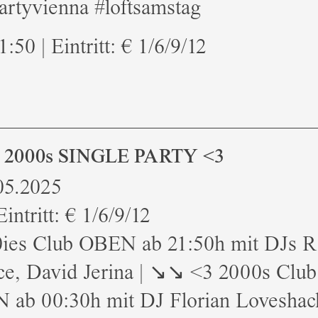
artyvienna #loftsamstag
1:50 | Eintritt: € 1/6/9/12
& 2000s SINGLE PARTY <3
05.2025
intritt: € 1/6/9/12
0ies Club OBEN ab 21:50h mit DJs R
ce, David Jerina | ↘↘ <3 2000s Club
ab 00:30h mit DJ Florian Loveshac