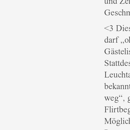
und Zeh
Geschma
<3 Die
darf „o
Gästeli
Stattde
Leuchta
bekann
weg“, g
Flirtbe
Möglich