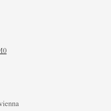
M0
vienna