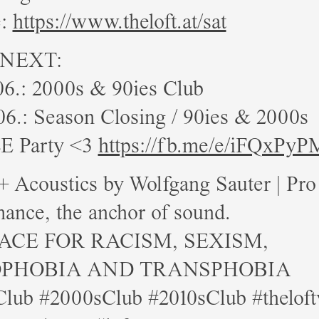
e:
https://www.theloft.at/sat
 NEXT:
06.: 2000s & 90ies Club
06.: Season Closing / 90ies & 2000s
E Party <3
https://fb.me/e/iFQxPyP
 Acoustics by Wolfgang Sauter | Pro
ance, the anchor of sound.
ACE FOR RACISM, SEXISM,
PHOBIA AND TRANSPHOBIA
Club #2000sClub #2010sClub #theloft