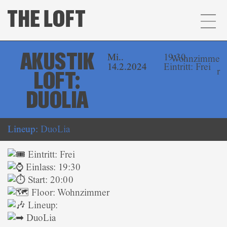
AKUSTIK
Mi..
19:30,
Wohnzimme
14.2.2024
Eintritt: Frei
r
LOFT:
DUOLIA
Lineup:
DuoLia
Eintritt: Frei
Einlass: 19:30
Start: 20:00
Floor: Wohnzimmer
Lineup:
DuoLia