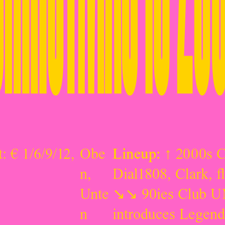
t: € 1/6/9/12,
Obe
Lineup:
↑ 2000s 
n
,
Dial1808, Clark, f
Unte
↘↘ 90ies Club UN
n
introduces Legend