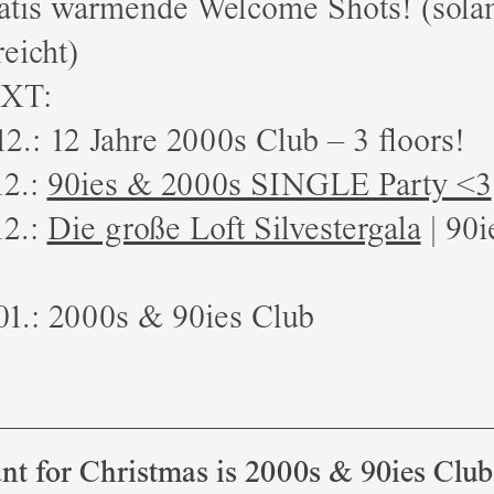
tis wärmende Welcome Shots! (sola
reicht)
XT:
12.: 12 Jahre 2000s Club – 3 floors!
12.:
90ies & 2000s SINGLE Party <3
12.:
Die große Loft Silvestergala
| 90i
01.: 2000s & 90ies Club
ant for Christmas is 2000s & 90ies Club