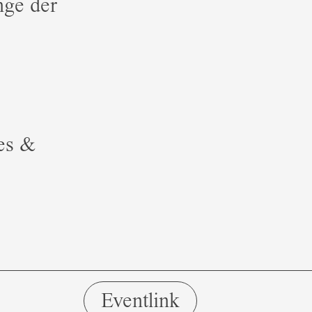
nge der
es &
Eventlink