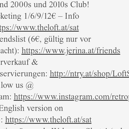
und 2000s und 2010s Club!
keting 1/6/9/12€ – Info
tps://www.theloft.at/sat
endslist (6€, gültig nur vor
acht):
https://www.jerina.at/friends
rverkauf &
eservierungen:
http://ntry.at/shop/Loft
llow us @
ram:
https://www.instagram.com/retro
nglish version on
e:
https://www.theloft.at/sat