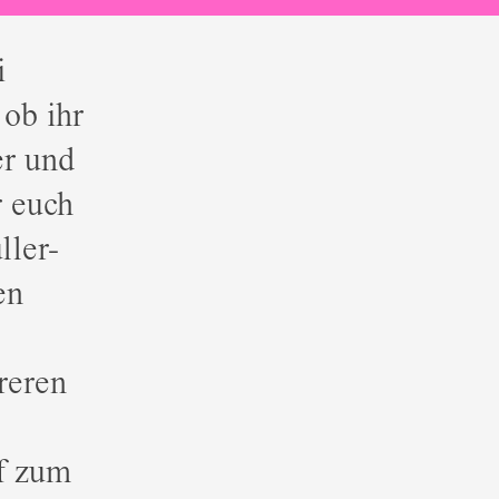
i
 ob ihr
er und
r euch
ller-
en
reren
f zum