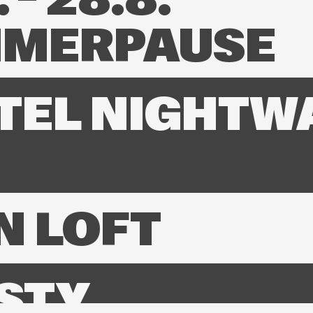
 – 28.8.
MERPAUSE
TEL NIGHTW
N LOFT
STY