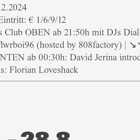
12.2024
intritt: € 1/6/9/12
s Club OBEN ab 21:50h mit DJs Dial
flwrboi96 (hosted by 808factory) | ↘
NTEN ab 00:30h: David Jerina intro
s: Florian Loveshack