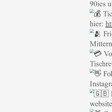
90ies 
Tic
hier:
ht
Fri
Mittern
Vo
Tischr
Fo
Instag
E
websit