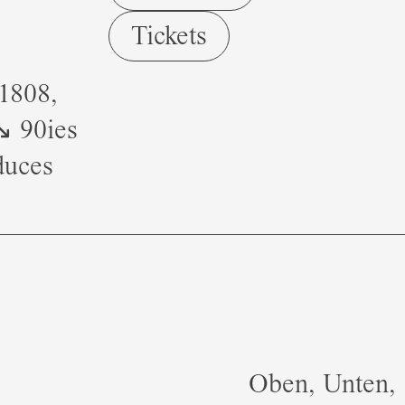
Tickets
1808,
↘ 90ies
duces
Oben, Unten,