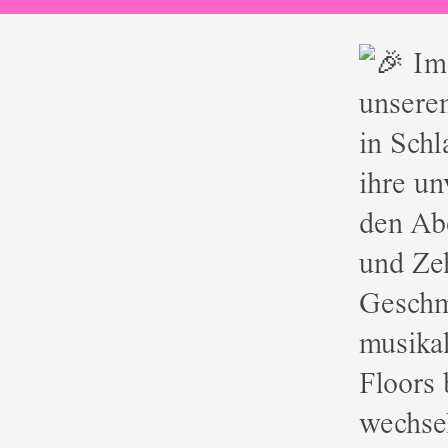
Im 
unseren
in Sch
ihre un
den Ab
und Zeh
Geschm
musika
Floors
wechse