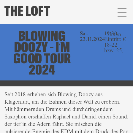
BLOWING
Sa..
19:30,
Unten
23.11.2024
Eintritt: €
DOOZY – I’M
18-22
bzw. 25,
GOOD TOUR
2024
Seit 2018 erheben sich Blowing Doozy aus
Klagenfurt, um die Bühnen dieser Welt zu erobern.
Mit hämmernden Drums und durchdringendem
Saxophon erschaffen Raphael und Daniel einen Sound,
der tief in die Adern fährt. Sie mischen die
pulsierende Energie des EDM mit dem Druck des Pop