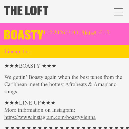
BOASTY
Fr.. 4.12.2026
23:00, Eintritt: € 15,
Unten
Lineup:
tba.
★★★
BOASTY
★★★
We gettin’ Boasty again when the best tunes from the
Caribbean meet the hottest Afrobeats & Amapiano
songs.
★★★LINE UP★★★
More information on Instagram:
https://www.instagram.com/boastyvienna
▼▼▼▼▼▼▼▼▼▼▼▼▼▼▼▼▼▼▼▼▼▼