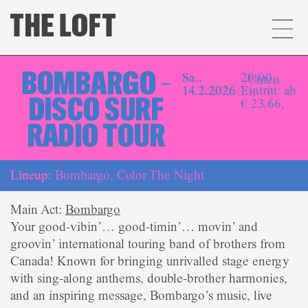
BOMBARGO –
Sa..
20:00,
Unten
14.2.2026
Eintritt: ab
DISCO SURF
€ 23,66,
RADIO TOUR
Lineup:
Bombargo, Color The Night
Main Act:
Bombargo
Your good-vibin’… good-timin’… movin’ and
groovin’ international touring band of brothers from
Canada! Known for bringing unrivalled stage energy
with sing-along anthems, double-brother harmonies,
and an inspiring message, Bombargo’s music, live