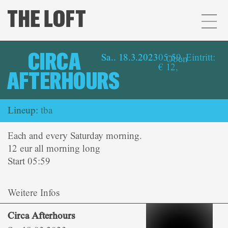
CIRCA
Sa.. 18.3.2023
05:59, Eintritt:
Oben
€ 12,
AFTERHOURS
Lineup:
tba
Each and every Saturday morning.
12 eur all morning long
Start 05:59
Weitere Infos
Circa Afterhours