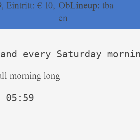
, Eintritt: € 10,
Ob
Lineup:
tba
en
 and every Saturday morni
all morning long
 05:59
