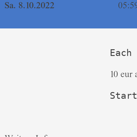
Sa. 8.10.2022
05:59
Each
10 eur 
Start