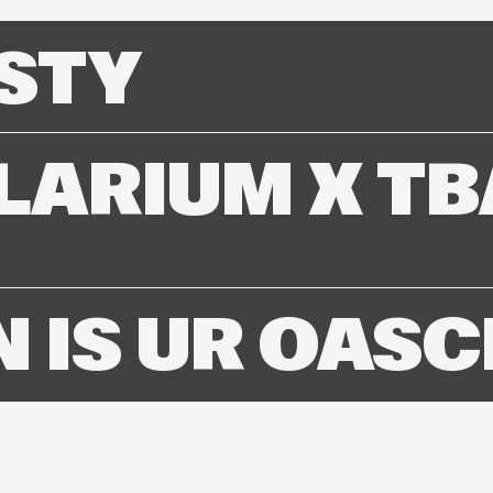
STY
LARIUM X TB
 IS UR OASC