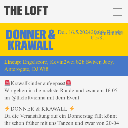
DONNER &
Do.. 16.5.2024
20:00, Eintritt:
Wohnzimmer
€ 5/8,
KRAWALL
Lineup:
Engelscore, Kevin2wei b2b Swiver, Joey,
Anterogate, DJ Wifi
Krawallkinder aufgepasst
Wir gehen in die nächste Runde und zwar am 16.05
im @
theloftvienna
mit dem Event
DONNER & KRAWALL
Da die Veranstaltung auf ein Donnerstag fällt könnt
ihr schon früher mit uns Tanzen und zwar von 20-04