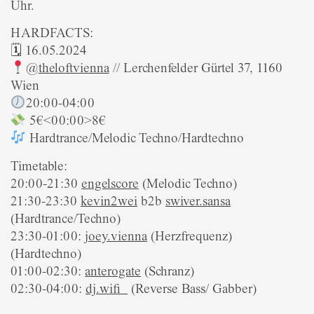
Uhr.
HARDFACTS:
🗓 16.05.2024
@
theloftvienna
// Lerchenfelder Gürtel 37, 1160
Wien
20:00-04:00
5€<00:00>8€
Hardtrance/Melodic Techno/Hardtechno
Timetable:
20:00-21:30
engelscore
(Melodic Techno)
21:30-23:30
kevin2wei
b2b
swiver.sansa
(Hardtrance/Techno)
23:30-01:00:
joey.vienna
(Herzfrequenz)
(Hardtechno)
01:00-02:30:
anterogate
(Schranz)
02:30-04:00:
dj.wifi_
(Reverse Bass/ Gabber)