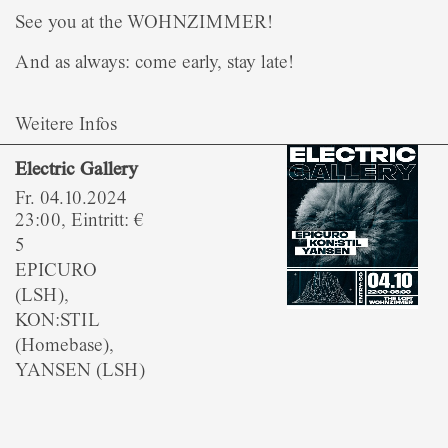
See you at the WOHNZIMMER!
And as always: come early, stay late!
Weitere Infos
Electric Gallery
Fr. 04.10.2024
23:00, Eintritt: €
5
EPICURO
(LSH),
KON:STIL
(Homebase),
YANSEN (LSH)