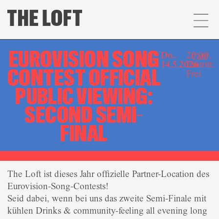
EUROVISION SONG
Do..
20:00,
Café
14.5.2026
Eintritt:
CONTEST OFFICIAL
Frei
PUBLIC VIEWING:
SECOND SEMI-
FINAL
The Loft ist dieses Jahr offizielle Partner-Location des
Eurovision-Song-Contests!
Seid dabei, wenn bei uns das zweite Semi-Finale mit
kühlen Drinks & community-feeling all evening long