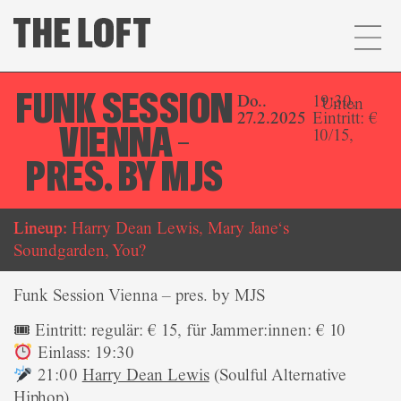
FUNK SESSION
Do..
19:30,
Unten
27.2.2025
Eintritt: €
VIENNA –
10/15,
PRES. BY MJS
Lineup:
Harry Dean Lewis, Mary Jane‘s
Soundgarden, You?
Funk Session Vienna – pres. by MJS
🎟 Eintritt: regulär: € 15, für Jammer:innen: € 10
Einlass: 19:30
21:00
Harry Dean Lewis
(Soulful Alternative
Hiphop)