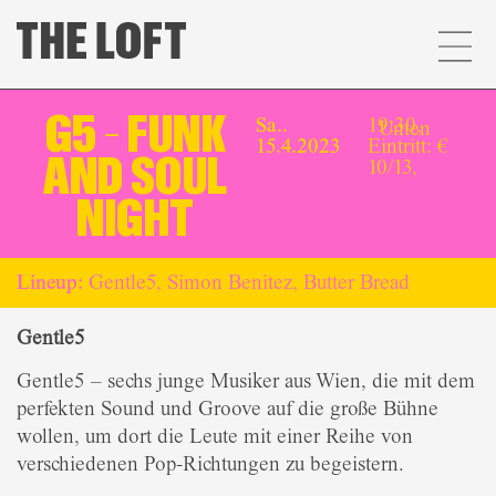
G5 – FUNK
Sa..
19:30,
Unten
15.4.2023
Eintritt: €
AND SOUL
10/13,
NIGHT
Lineup:
Gentle5, Simon Benitez, Butter Bread
Gentle5
Gentle5 – sechs junge Musiker aus Wien, die mit dem
perfekten Sound und Groove auf die große Bühne
wollen, um dort die Leute mit einer Reihe von
verschiedenen Pop-Richtungen zu begeistern.