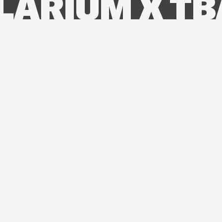
LARIUM X TB
 IS UR OASC
S & 2010S &
ES CLUB