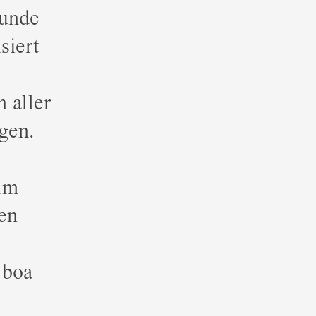
kunde
siert
 aller
gen.
lm
en
 boa