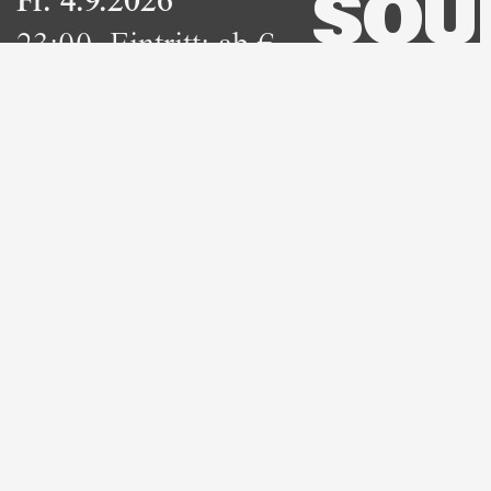
Fr. 4.9.2026
SOU
23:00
,
Eintritt:
ab €
10
Sa. 5.9.2026
WIEN
19:30
,
Eintritt:
ab €
14
Sa. 5.9.2026
2000
21:50
,
Eintritt:
€
90I
1/6/9/12