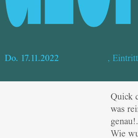
Do. 17.11.2022
, Eintri
Quick q
was rei
genau!.
Wie wun