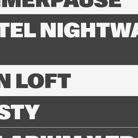
MERPAUSE
TEL NIGHTW
N LOFT
STY