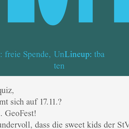
tt: freie Spende,
Un
Lineup:
tba
ten
uiz,
mt sich auf 17.11.?
. GeoFest!
dervoll, dass die sweet kids der St