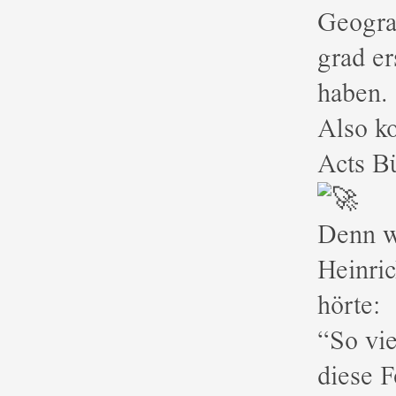
Geogra
grad er
haben.
Also ko
Acts B
Denn w
Heinri
hörte:
“So vie
diese F