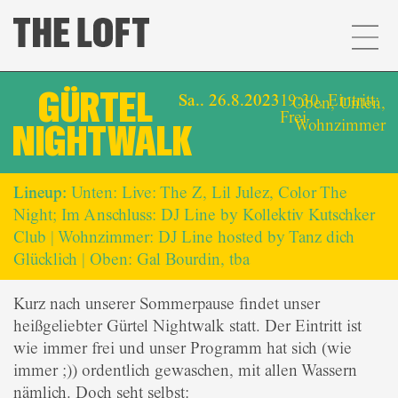
GÜRTEL
Sa.. 26.8.2023
19:30, Eintritt:
Oben
,
Unten
,
Frei
Wohnzimmer
NIGHTWALK
Lineup:
Unten: Live: The Z, Lil Julez, Color The
Night; Im Anschluss: DJ Line by Kollektiv Kutschker
Club | Wohnzimmer: DJ Line hosted by Tanz dich
Glücklich | Oben: Gal Bourdin, tba
Kurz nach unserer Sommerpause findet unser
heißgeliebter Gürtel Nightwalk statt. Der Eintritt ist
wie immer frei und unser Programm hat sich (wie
immer ;)) ordentlich gewaschen, mit allen Wassern
nämlich. Doch seht selbst: