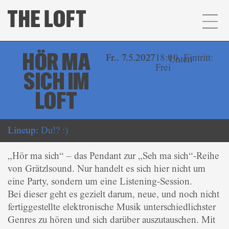
HÖR MA
Fr.. 7.5.2027
18:00, Eintritt:
Unten
Frei
SICH IM
LOFT
Lineup:
Du!? :)
„Hör ma sich“ – das Pendant zur „Seh ma sich“-Reihe
von Grätzlsound. Nur handelt es sich hier nicht um
eine Party, sondern um eine Listening-Session.
Bei dieser geht es gezielt darum, neue, und noch nicht
fertiggestellte elektronische Musik unterschiedlichster
Genres zu hören und sich darüber auszutauschen. Mit