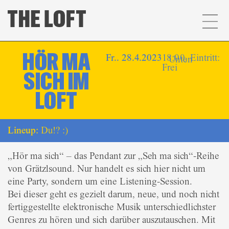
HÖR MA
Fr.. 28.4.2023
18:00, Eintritt:
Unten
Frei
SICH IM
LOFT
Lineup:
Du!? :)
„Hör ma sich“ – das Pendant zur „Seh ma sich“-Reihe
von Grätzlsound. Nur handelt es sich hier nicht um
eine Party, sondern um eine Listening-Session.
Bei dieser geht es gezielt darum, neue, und noch nicht
fertiggestellte elektronische Musik unterschiedlichster
Genres zu hören und sich darüber auszutauschen. Mit