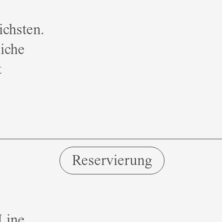
ichsten.
liche
t
Reservierung
Line