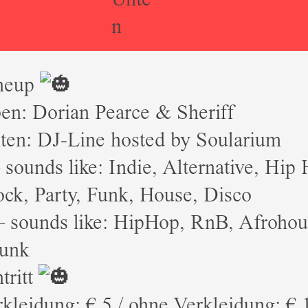
n
neup
n: Dorian Pearce & Sheriff
en: DJ-Line hosted by Soularium
sounds like: Indie, Alternative, Hip 
ck, Party, Funk, House, Disco
– sounds like: HipHop, RnB, Afrohou
Funk
tritt
kleidung: € 5 / ohne Verkleidung: € 