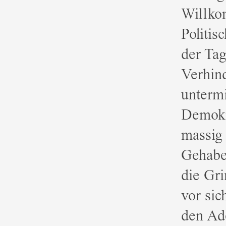
Willko
Politis
der Ta
Verhin
untermi
Demokra
massig
Gehabe 
die Gri
vor sic
den Ade