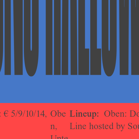
: € 5/9/10/14,
Obe
Lineup:
Oben: Dor
n
,
Line hosted by So
Unte