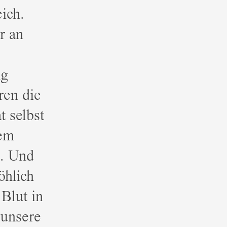
ich.
r an
ng
ren die
 selbst
rem
t. Und
öhlich
 Blut in
 unsere