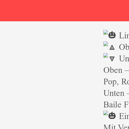
Li
Obe
Unt
Oben – 
Pop, Ro
Unten 
Baile 
Ein
Mit Ver