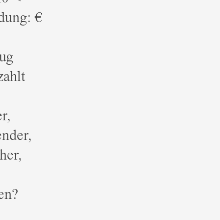
dung: €
nug
ahlt
r,
ender,
her,
en?