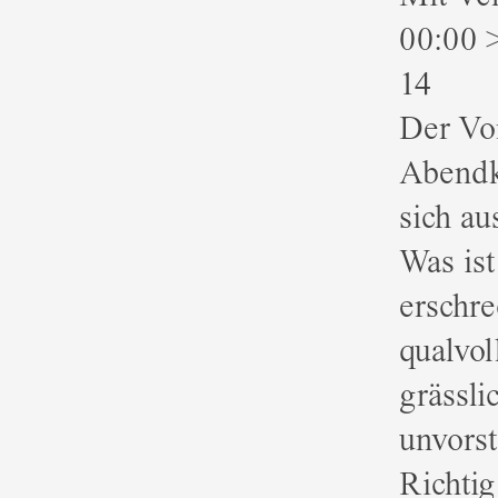
00:00 >
14
Der Vor
Abendk
sich a
Was ist
erschre
qualvol
grässli
unvorst
Richtig