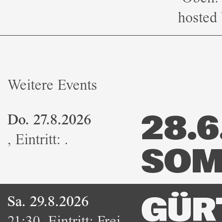
hosted
Weitere Events
Do. 27.8.2026
28.6.
,
Eintritt:
.
SOM
Sa. 29.8.2026
GÜR
21:30
,
Eintritt:
Frei