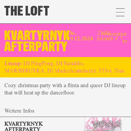
KVARTYRNYK
Do..
21:30,
Wohnzimm
19.12.2024
Eintritt: € 7,
er
AFTERPARTY
Lineup:
DJ PingPong, DJ Nandiño,
MARSHRUTKA, DJ Mackerklatsche(n), 333vi, Tesa
Cozy christmas party with a flinta and queer DJ lineup
that will heat up the dancefloor.
Weitere Infos
KVARTYRNYK
AFTERPARTY