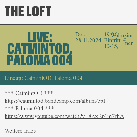
LIVE:
Do..
19:00,
Wohnzim
28.11.2024
Eintritt: €
mer
CATMINTOD,
10-15,
PALOMA 004
Lineup:
CatmintOD, Paloma 004
*** CatmintOD ***
https://catmintod.bandcamp.com/album/ep1
*** Paloma 004 ***
https://www.youtube.com/watch?v=8ZxRp1m7rhA
Weitere Infos