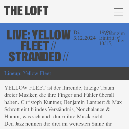
LIVE: YELLOW
Di..
19:30,
Wohnzim
3.12.2024
Eintritt: €
mer
FLEET //
10/15,
STRANDED //
Lineup:
Yellow Fleet
YELLOW FLEET ist der flirrende, hitzige Traum
dreier Musiker, die ihre Finger und Fühler überall
haben. Christoph Kuntner, Benjamin Lampert & Max
Schrott eint blindes Verständnis, Nonchalance &
Humor, was sich auch durch ihre Musik zieht.
Den Jazz nennen die drei im weitesten Sinne ihr