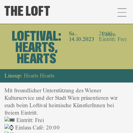
LOFTIVAL:
Sa..
20:00,
Unten
14.10.2023
Eintritt: Frei
HEARTS,
HEARTS
Lineup:
Hearts Hearts
Mit freundlicher Unterstützung des Wiener
Kulturservice und der Stadt Wien präsentieren wir
euch beim Loftival heimische KünstlerInnen bei
freiem Eintritt.
Eintritt: Frei
Einlass Café: 20:00