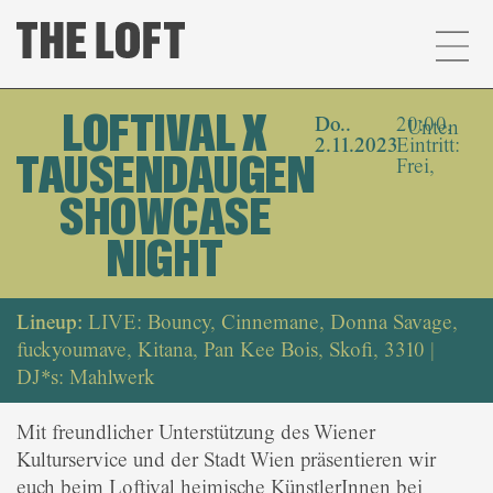
LOFTIVAL X
Do..
20:00,
Unten
2.11.2023
Eintritt:
TAUSENDAUGEN
Frei,
SHOWCASE
NIGHT
Lineup:
LIVE: Bouncy, Cinnemane, Donna Savage,
fuckyoumave, Kitana, Pan Kee Bois, Skofi, 3310 |
DJ*s: Mahlwerk
Mit freundlicher Unterstützung des Wiener
Kulturservice und der Stadt Wien präsentieren wir
euch beim Loftival heimische KünstlerInnen bei