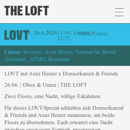
LOVT
Fr.. 26.6.2026
23:00, Eintritt: €
Oben
,
Unten
12/15,
Lineup:
Invierno, Anni Herzer, Vanessa Sa, Bernd
Ammann , ATMN, Reumann
LOVT mit Anni Herzer x Donnerkanzel & Friends
26.06. | Oben & Unten | THE LOFT
Zwei Floors, eine Nacht, völlige Eskalation.
Für dieses LOVT-Special schließen sich Donnerkanzel
& Friends und Anni Herzer zusammen, um beide
Floors zu übernehmen. Euch erwartet eine Nacht
zwischen groovigem Vortrieb, progressiven