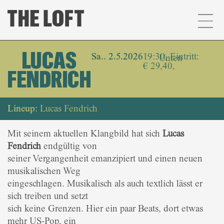
LUCAS
Sa.. 2.5.2026
19:30, Eintritt:
Unten
€ 29,40,
FENDRICH
Lineup:
Lucas Fendrich
Mit seinem aktuellen Klangbild hat sich
Lucas
Fendrich
endgültig von
seiner Vergangenheit emanzipiert und einen neuen
musikalischen Weg
eingeschlagen. Musikalisch als auch textlich lässt er
sich treiben und setzt
sich keine Grenzen. Hier ein paar Beats, dort etwas
mehr US-Pop, ein