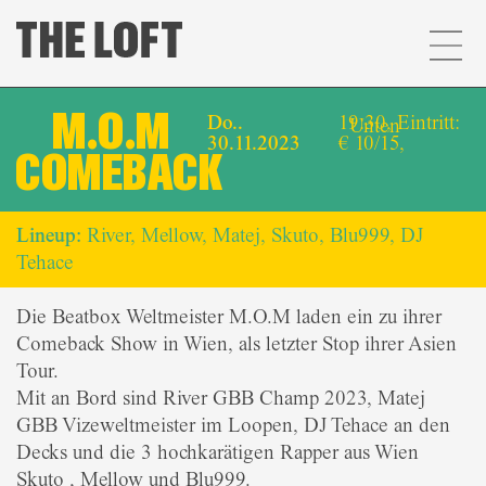
M.O.M
Do..
19:30, Eintritt:
Unten
30.11.2023
€ 10/15,
COMEBACK
Lineup:
River, Mellow, Matej, Skuto, Blu999, DJ
Tehace
Die Beatbox Weltmeister M.O.M laden ein zu ihrer
Comeback Show in Wien, als letzter Stop ihrer Asien
Tour.
Mit an Bord sind River GBB Champ 2023, Matej
GBB Vizeweltmeister im Loopen, DJ Tehace an den
Decks und die 3 hochkarätigen Rapper aus Wien
Skuto , Mellow und Blu999.