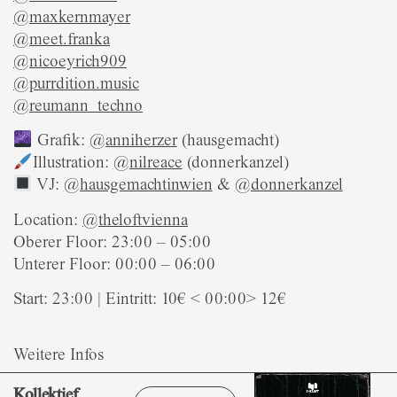
@maxkernmayer
@meet.franka
@nicoeyrich909
@purrdition.music
@reumann_techno
Grafik:
@anniherzer
(hausgemacht)
Illustration:
@nilreace
(donnerkanzel)
VJ:
@hausgemachtinwien
&
@donnerkanzel
Location:
@theloftvienna
Oberer Floor: 23:00 – 05:00
Unterer Floor: 00:00 – 06:00
Start: 23:00 | Eintritt: 10€ < 00:00> 12€
Weitere Infos
Kollektief