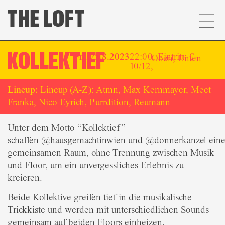
KOLLEKTIEF
Fr.. 25.8.2023
22:00, Eintritt: €
Oben
,
Unten
10/12,
Lineup:
Lineup (A-Z): Atmn, Max Kernmayer, Meet
Franka, Nico Eyrich, Purrdition, Reumann
Unter dem Motto “Kollektief”
schaffen
@hausgemachtinwien
und
@donnerkanzel
ein
gemeinsamen Raum, ohne Trennung zwischen Musik
und Floor, um ein unvergessliches Erlebnis zu
kreieren.
Beide Kollektive greifen tief in die musikalische
Trickkiste und werden mit unterschiedlichen Sounds
gemeinsam auf beiden Floors einheizen.