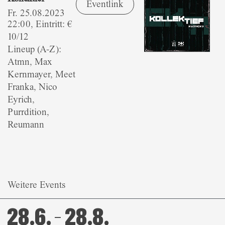
Eventlink
Fr. 25.08.2023
22:00, Eintritt: €
10/12
Lineup (A-Z):
Atmn, Max
Kernmayer, Meet
Franka, Nico
Eyrich,
Purrdition,
Reumann
Weitere Events
28.6. – 28.8.