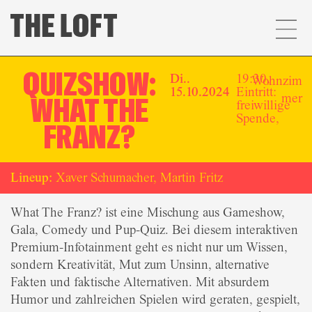
QUIZSHOW:
Di..
19:30,
Wohnzim
15.10.2024
Eintritt:
mer
WHAT THE
freiwillige
Spende,
FRANZ?
Lineup:
Xaver Schumacher, Martin Fritz
What The Franz? ist eine Mischung aus Gameshow,
Gala, Comedy und Pup-Quiz. Bei diesem interaktiven
Premium-Infotainment geht es nicht nur um Wissen,
sondern Kreativität, Mut zum Unsinn, alternative
Fakten und faktische Alternativen. Mit absurdem
Humor und zahlreichen Spielen wird geraten, gespielt,