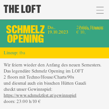
SCHMELZ
Do..
23:00, Eintritt:
Oben
,
Unten
19.10.2023
€ 10,
OPENING
Lineup:
tba
Wir feiern wieder den Anfang des neuen Semesters.
Das legendäre Schmelz Opening im LOFT
2 floors mit Techno/House/Charts/90s
und diesmal auch ein bisschen Hütten Gaudi
checkt unser Gewinnspiel:
https://www.schmelzfest.at/gewinnspiel
doors: 23:00 h/10 €