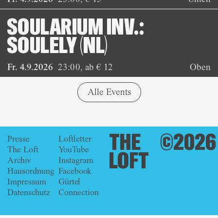
SOULARIUM INV.:
SOULELY (NL)
Fr. 4.9.2026
23:00
,
ab € 12
Oben
Alle Events
THE
©2026
Presse
Loftletter
The Loft
YouTube
LOFT
Archiv
Instagram
Hausordnung
Facebook
Impressum
Gürtel
Datenschutz
Connection