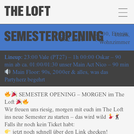
SEMESTEROPENING
Do..
22:00, Eintritt:
Unten
,
26.2.2026
€ 8,
Wohnzimmer
Lineup:
23:00 Vale (PT27) – 1h 00:00 Oskar – 90
min ab ca. 01:00/01:30 unser Main Act Nico – 90 min
Main Floor: 90s, 2000er & alles, was das
Partyherz begehrt
SEMESTER OPENING – MORGEN im The
Loft
Wir freuen uns riesig, morgen mit euch im The Loft
ins neue Semester zu starten – das wird wild
Falls ihr noch kein Ticket habt:
jetzt noch schnell über den Link checken!