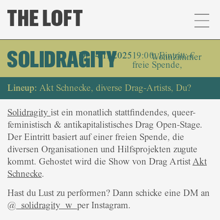
SOLIDRAGITY
Di.. 4.11.2025
19:00, Eintritt: €
Wohnzimmer
freie Spende,
Lineup:
Akt Schnecke, diverse Drag-Artists, Du?
Solidragity
ist ein monatlich stattfindendes, queer-
feministisch & antikapitalistisches Drag Open-Stage.
Der Eintritt basiert auf einer freien Spende, die
diversen Organisationen und Hilfsprojekten zugute
kommt. Gehostet wird die Show von Drag Artist
Akt
Schnecke
.
Hast du Lust zu performen? Dann schicke eine DM an
@
_solidragity_w
per Instagram.