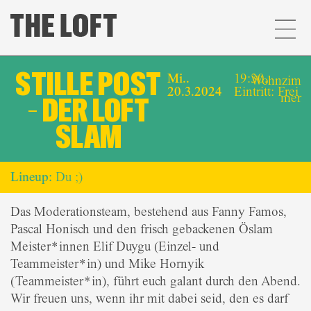
STILLE POST
Mi..
19:30,
Wohnzim
20.3.2024
Eintritt: Frei
mer
– DER LOFT
SLAM
Lineup:
Du ;)
Das Moderationsteam, bestehend aus Fanny Famos,
Pascal Honisch und den frisch gebackenen Öslam
Meister*innen Elif Duygu (Einzel- und
Teammeister*in) und Mike Hornyik
(Teammeister*in), führt euch galant durch den Abend.
Wir freuen uns, wenn ihr mit dabei seid, den es darf