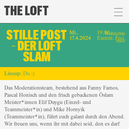
STILLE POST
Mi..
19:30,
Wohnzim
17.4.2024
Eintritt: Frei
mer
– DER LOFT
SLAM
Lineup:
Du ;)
Das Moderationsteam, bestehend aus Fanny Famos,
Pascal Honisch und den frisch gebackenen Öslam
Meister*innen Elif Duygu (Einzel- und
Teammeister*in) und Mike Hornyik
(Teammeister*in), führt euch galant durch den Abend.
Wir freuen uns, wenn ihr mit dabei seid, den es darf