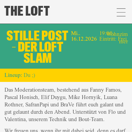
STILLE POST
Mi..
19:00,
Wohnzim
16.12.2026
Eintritt: Frei
mer
– DER LOFT
SLAM
Lineup:
Du ;)
Das Moderationsteam, bestehend aus Fanny Famos,
Pascal Honisch, Elif Duygu, Mike Hornyik, Luana
Rothner, SafranPapi und BraVe führt euch galant und
gut gelaunt durch den Abend. Unterstützt von Flo und
Valentina
, unserem Technik und Bout-Team.
Wir freuen uns, wenn ihr mit dabei seid, denn es darf