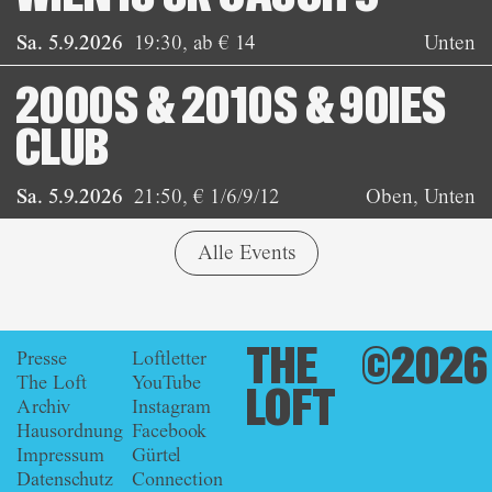
Sa. 5.9.2026
19:30
,
ab € 14
Unten
2000S & 2010S & 90IES
CLUB
Sa. 5.9.2026
21:50
,
€ 1/6/9/12
Oben, Unten
Alle Events
THE
©2026
Presse
Loftletter
The Loft
YouTube
LOFT
Archiv
Instagram
Hausordnung
Facebook
Impressum
Gürtel
Datenschutz
Connection