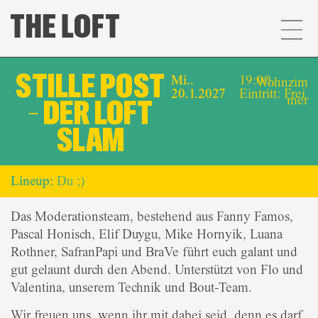
STILLE POST
Mi..
19:00,
Wohnzim
20.1.2027
Eintritt: Frei
mer
– DER LOFT
SLAM
Lineup:
Du ;)
Das Moderationsteam, bestehend aus Fanny Famos,
Pascal Honisch, Elif Duygu, Mike Hornyik, Luana
Rothner, SafranPapi und BraVe führt euch galant und
gut gelaunt durch den Abend. Unterstützt von Flo und
Valentina
, unserem Technik und Bout-Team.
Wir freuen uns, wenn ihr mit dabei seid, denn es darf