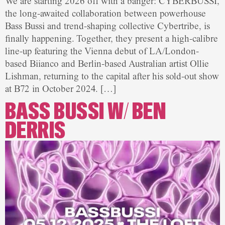
We are starting 2026 off with a banger: CYBERBUSSI,
the long-awaited collaboration between powerhouse
Bass Bussi and trend-shaping collective Cybertribe, is
finally happening. Together, they present a high-calibre
line-up featuring the Vienna debut of LA/London-
based Biianco and Berlin-based Australian artist Ollie
Lishman, returning to the capital after his sold-out show
at B72 in October 2024. […]
BASS BUSSI W/ BEN
DERRIS