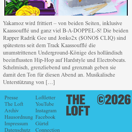
Yakamoz wird frittiert – von beiden Seiten, inklusive
Kaassoufflé und ganz viel B-A-DOPPEL-S! Die beiden
Rapper Radrik Gee und Jonko2x ($ONO$ CLIQ) sind
spätestens seit dem Track Kaassoufflé die
unumstrittenen Underground-Könige des holländisch
beeinflussten Hip-Hop auf Hardstyle und Electrobeats.
Schelmisch, grenzliebend und grenznah geben sie
damit den Ton für diesen Abend an. Musikalische
Unterstützung von […]
THE
©2026
Presse
Loftletter
The Loft
YouTube
LOFT
Archiv
Instagram
Hausordnung
Facebook
Impressum
Gürtel
Datenschutz
Connection