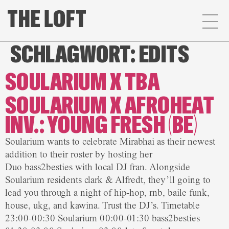
SCHLAGWORT:
EDITS
SOULARIUM X TBA
SOULARIUM X AFROHEAT
INV.: YOUNG FRESH (BE)
Soularium wants to celebrate Mirabhai as their newest
addition to their roster by hosting her
Duo bass2besties with local DJ fran. Alongside
Soularium residents clark & Alfredt, they’ll going to
lead you through a night of hip-hop, rnb, baile funk,
house, ukg, and kawina. Trust the DJ’s. Timetable
23:00-00:30 Soularium 00:00-01:30 bass2besties