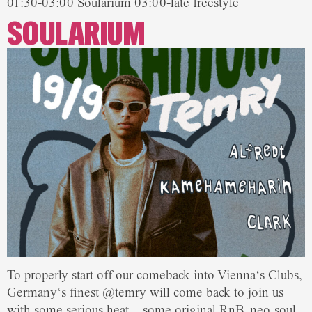
01:30-03:00 Soularium 03:00-late freestyle
SOULARIUM
To properly start off our comeback into Vienna‘s Clubs,
Germany‘s finest @temry will come back to join us
with some serious heat – some original RnB, neo-soul,