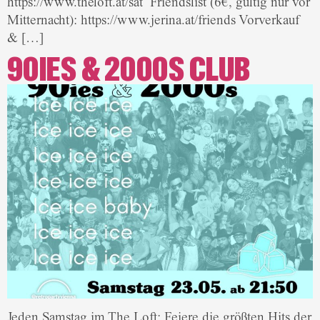
https://www.theloft.at/sat Friendslist (6€, gültig nur vor
Mitternacht): https://www.jerina.at/friends Vorverkauf
& […]
90IES & 2000S CLUB
Jeden Samstag im The Loft: Feiere die größten Hits der