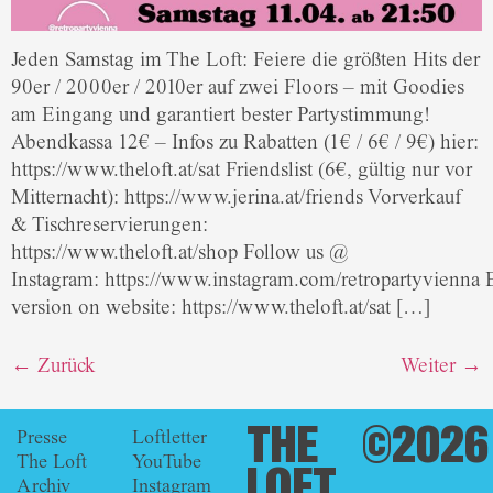
Jeden Samstag im The Loft: Feiere die größten Hits der
90er / 2000er / 2010er auf zwei Floors – mit Goodies
am Eingang und garantiert bester Partystimmung!
Abendkassa 12€ – Infos zu Rabatten (1€ / 6€ / 9€) hier:
https://www.theloft.at/sat Friendslist (6€, gültig nur vor
Mitternacht): https://www.jerina.at/friends Vorverkauf
& Tischreservierungen:
https://www.theloft.at/shop Follow us @
Instagram: https://www.instagram.com/retropartyvienna 
version on website: https://www.theloft.at/sat […]
←
Zurück
Weiter
→
THE
©2026
Presse
Loftletter
The Loft
YouTube
LOFT
Archiv
Instagram