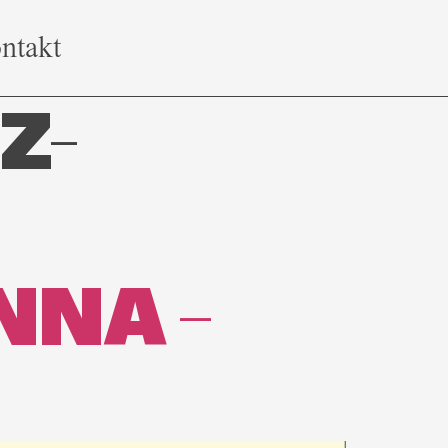
ntakt
Z-
NNA –