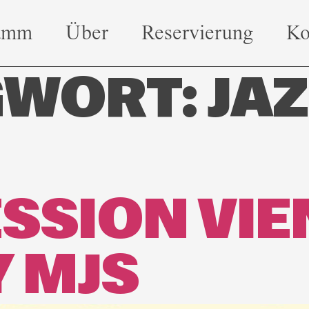
amm
Über
Reservierung
Ko
GWORT:
JAZ
SSION VIE
Y MJS