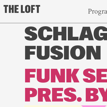
Progr
SCHLA
FUSION
FUNK SE
PRES. B