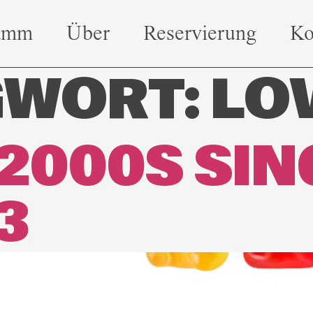
amm
Über
Reservierung
Ko
GWORT:
LO
 2000S SI
3