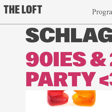
Progr
SCHLA
90IES &
PARTY <