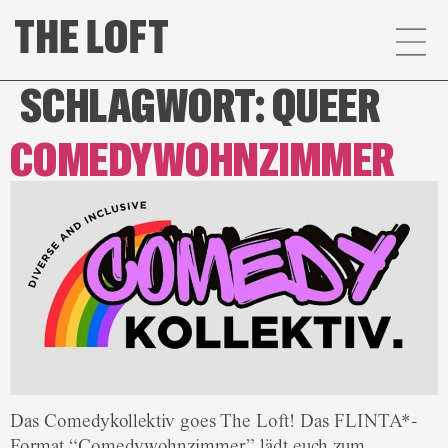
SCHLAGWORT:
QUEER
COMEDYWOHNZIMMER
Das Comedykollektiv goes The Loft! Das FLINTA*-
Format “Comedywohnzimmer” lädt euch zum