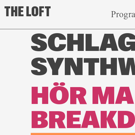
Progr
SCHLAG
SYNTH
HÖR MA 
BREAKD