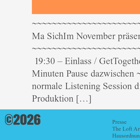
~~~~~~~~~~~~~~~~~~~~~~~
Ma SichIm November präsent
~~~~~~~~~~~~~~~~~~~~~~~
19:30 – Einlass / GetTogeth
Minuten Pause dazwische
normale Listening Session dr
Produktion […]
©2026
Presse
The Loft Ar
Hausordnun