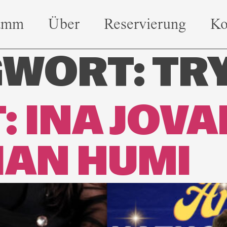
amm
Über
Reservierung
Ko
GWORT:
TR
: INA JOVA
IAN HUMI