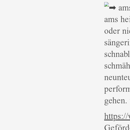
am
ams hei
oder ni
sängeri
schnabl
schmäh
neunteu
perform
gehen. 
https:
Geförde