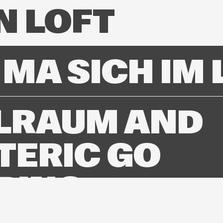
N LOFT
MA SICH IM 
LRAUM AND
TERIC GO
BING