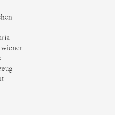
ehen
aria
t wiener
s
zeug
ut