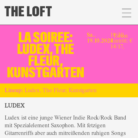
LA SOIREE:
Sa..
19:30,
Unten
19.10.2024
Eintritt: €
LUDEX, THE
14/17,
FLEUR,
KUNSTGARTEN
Lineup:
Ludex, The Fleur, Kunstgarten
LUDEX
Ludex ist eine junge Wiener Indie Rock/Rock Band
mit Spezialelement Saxophon. Mit fetzigen
Gitarrenriffs aber auch mitreißenden ruhigen Songs