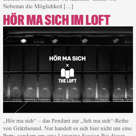
Nebenan die Möglichkeit […]
HÖR MA SICH IM LOFT
„Hör ma sich“ – das Pendant zur „Seh ma sich“-Reihe
von Grätzlsound. Nur handelt es sich hier nicht um eine