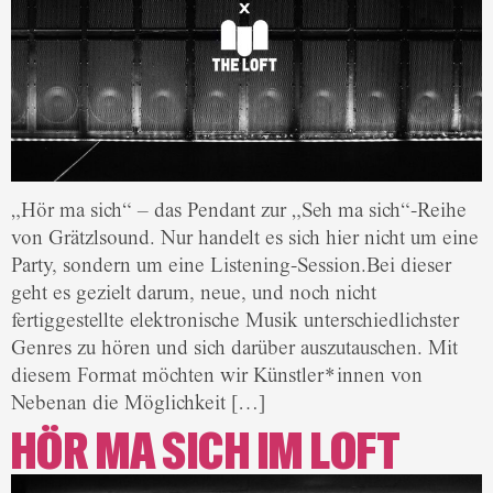
„Hör ma sich“ – das Pendant zur „Seh ma sich“-Reihe
von Grätzlsound. Nur handelt es sich hier nicht um eine
Party, sondern um eine Listening-Session.Bei dieser
geht es gezielt darum, neue, und noch nicht
fertiggestellte elektronische Musik unterschiedlichster
Genres zu hören und sich darüber auszutauschen. Mit
diesem Format möchten wir Künstler*innen von
Nebenan die Möglichkeit […]
HÖR MA SICH IM LOFT